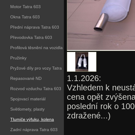
Motor Tatra 603
Okna Tatra 603
Přední náprava Tatra 603
Převodovka Tatra 603
Profilová těsnění na vozidla
Tatra 603
Pružinky
Pryžové díly pro vozy Tatra
1.1.2026:
603
Repasované ND
Vzhledem k neustá
Rozvod vzduchu Tatra 603
cena opět zvýšena
Spojovací materiál
poslední rok o 10
Světlomety, plasty
zdražené...)
Tlumiče výfuku, kolena
Zadní náprava Tatra 603