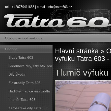
tel.: +420739411638 | e-mail:
info@tatra603.cz
Odstoupení od smlouvy
Obchod
Hlavní stránka
»
O
výfuku Tatra 603 -
Brzdy Tatra 603
Chromové díly, lišty atp. pro
Tlumič výfuku 
vozy Tatra 603
Díly Škoda
Elektrodíly Tatra 603
Hadičky, hadice na vozidla
Tatra 603
Interiér Tatra 603
Karosářské díly Tatra 603