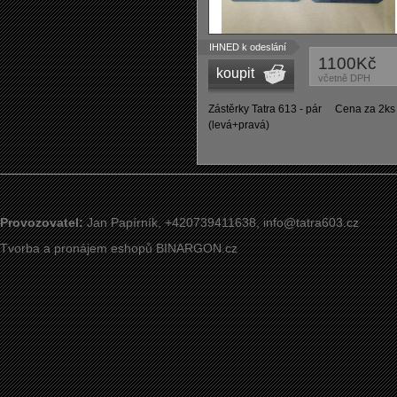
IHNED k odeslání
1100Kč
koupit
včetně DPH
Zástěrky Tatra 613 - pár Cena za 2ks
(levá+pravá)
Provozovatel:
Jan Papírník, +420739411638,
info@tatra603.cz
Tvorba a pronájem eshopů
BINARGON.cz