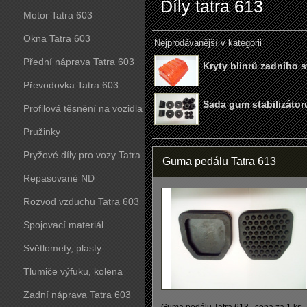
Díly tatra 613
Motor Tatra 603
Okna Tatra 603
Nejprodávanější v kategorii
Přední náprava Tatra 603
Kryty blinrů zadního s
Převodovka Tatra 603
Sada gum stabilizátor
Profilová těsnění na vozidla
Tatra 603
Pružinky
Pryžové díly pro vozy Tatra
Guma pedálu Tatra 613
603
Repasované ND
Rozvod vzduchu Tatra 603
Spojovací materiál
Světlomety, plasty
Tlumiče výfuku, kolena
Zadní náprava Tatra 603