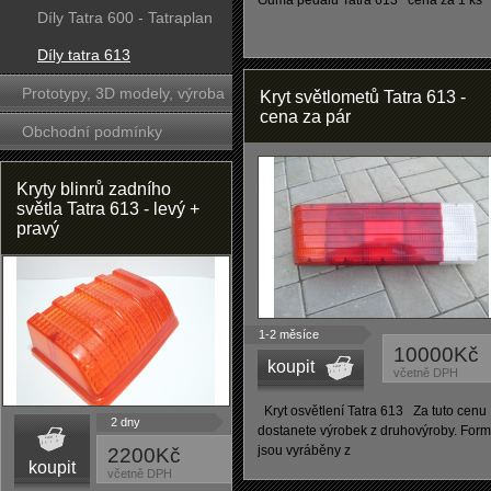
Guma pedálu Tatra 613 cena za 1 ks
Díly Tatra 600 - Tatraplan
Díly tatra 613
Prototypy, 3D modely, výroba
Kryt světlometů Tatra 613 -
cena za pár
forem
Obchodní podmínky
Kryty blinrů zadního
světla Tatra 613 - levý +
pravý
1-2 měsíce
10000Kč
koupit
včetně DPH
Kryt osvětlení Tatra 613 Za tuto cenu
2 dny
dostanete výrobek z druhovýroby. For
jsou vyráběny z
2200Kč
koupit
včetně DPH