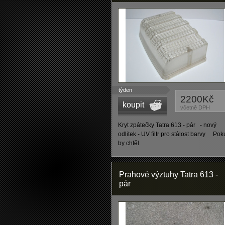
týden
2200Kč
koupit
včetně DPH
Kryt zpátečky Tatra 613 - pár - nový
odlitek - UV filtr pro stálost barvy Po
by chtěl
Prahové výztuhy Tatra 613 -
pár