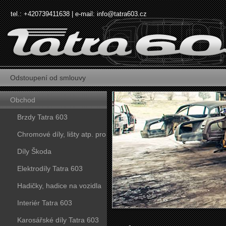
tel.: +420739411638 | e-mail:
info@tatra603.cz
Odstoupení od smlouvy
Obchod
Brzdy Tatra 603
Chromové díly, lišty atp. pro
vozy Tatra 603
Díly Škoda
Elektrodíly Tatra 603
Hadičky, hadice na vozidla
Tatra 603
Interiér Tatra 603
Karosářské díly Tatra 603