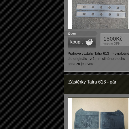
týden
1500Kč
koupit
včetně DPH
Prahové výztuhy Tatra 613 - vyráběn
dle originálu - z 1,mm silného plechu -
cena za je levou
Zástěrky Tatra 613 - pár