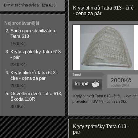
Blinkr zadního světla Tatra 613
Kryty blinkrů Tatra 613 - čiré
- cena za pár
Nejprodávanější
Sada gum stabilizátoru
Tatra 613
1500Kč
Kryty zpátečky Tatra 613
- pár
2200Kč
Kryty blinkrů Tatra 613 -
ihned
čiré - cena za pár
2000Kč
koupit
2000Kč
včetně DPH
Osvětlení dveří Tatra 613,
Kryty blinkrů Tatra 613 - čiré - kvalitní
Škoda 110R
provedení - UV filtr - cena za 2ks
800Kč
Kryty zpátečky Tatra 613 -
pár