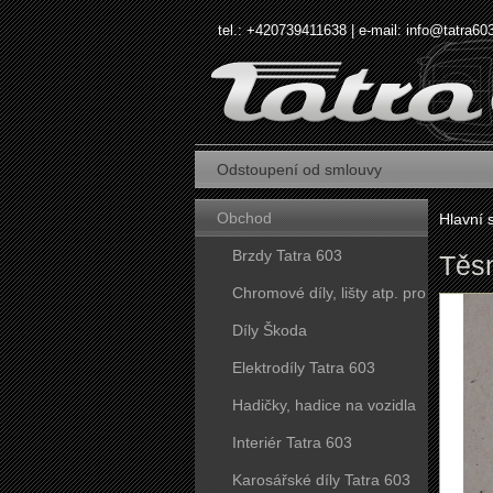
tel.: +420739411638 | e-mail:
info@tatra60
Odstoupení od smlouvy
Obchod
Hlavní 
Brzdy Tatra 603
Těsn
Chromové díly, lišty atp. pro
vozy Tatra 603
Díly Škoda
Elektrodíly Tatra 603
Hadičky, hadice na vozidla
Tatra 603
Interiér Tatra 603
Karosářské díly Tatra 603