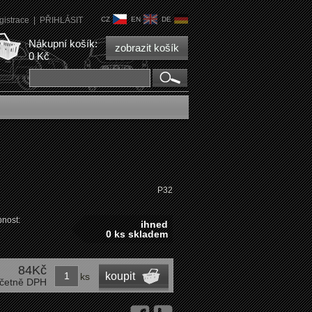
gistrace
|
PŘIHLÁSIT
CZ
EN
DE
Nákupní košík:
zobrazit košík
0 Kč
P32
nost:
ihned
0 ks skladem
84Kč
koupit
ks
četně DPH