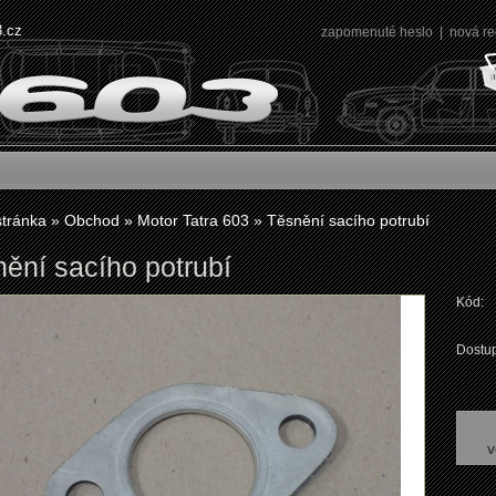
3.cz
zapomenuté heslo
|
nová re
stránka
»
Obchod
»
Motor Tatra 603
»
Těsnění sacího potrubí
ění sacího potrubí
Kód:
Dostup
v