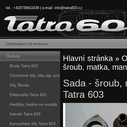
tel.: +420739411638 | e-mail:
info@tatra603.cz
Odstoupení od smlouvy
Obchod
Hlavní stránka
»
O
šroub, matka, man
Brzdy Tatra 603
Chromové díly, lišty atp. pro
Sada - šroub,
vozy Tatra 603
Díly Škoda
Tatra 603
Elektrodíly Tatra 603
Hadičky, hadice na vozidla
Tatra 603
Interiér Tatra 603
Karosářské díly Tatra 603