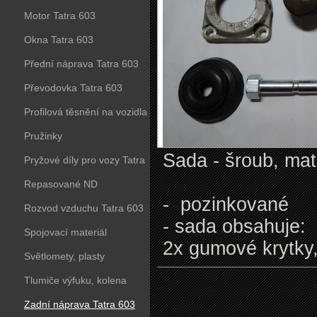
Motor Tatra 603
Okna Tatra 603
Přední náprava Tatra 603
Převodovka Tatra 603
Profilová těsnění na vozidla
Tatra 603
Pružinky
Sada - šroub, mat
Pryžové díly pro vozy Tatra
603
Repasované ND
- pozinkované
Rozvod vzduchu Tatra 603
- sada obsahuje:
Spojovací materiál
2x gumové krytky,
Světlomety, plasty
Tlumiče výfuku, kolena
Zadní náprava Tatra 603