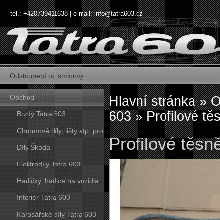
tel.: +420739411638 | e-mail:
info@tatra603.cz
Odstoupení od smlouvy
Obchod
Hlavní stránka
»
O
603
»
Profilové tě
Brzdy Tatra 603
Chromové díly, lišty atp. pro
Profilové těsn
vozy Tatra 603
Díly Škoda
Elektrodíly Tatra 603
Hadičky, hadice na vozidla
Tatra 603
Interiér Tatra 603
Karosářské díly Tatra 603