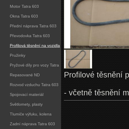
Motor Tatra 603
Okna Tatra 603
Přední náprava Tatra 603
Převodovka Tatra 603
Profilová těsnění na vozidla
Tatra 603
Pružinky
Pryžové díly pro vozy Tatra
Profilové těsnění 
603
Repasované ND
Rozvod vzduchu Tatra 603
- včetně těsnění me
Spojovací materiál
Světlomety, plasty
Tlumiče výfuku, kolena
Zadní náprava Tatra 603