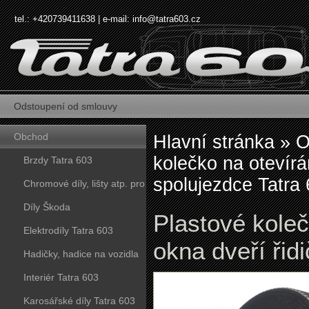
tel.: +420739411638 | e-mail:
info@tatra603.cz
Odstoupení od smlouvy
Obchod
Hlavní stránka
»
O
kolečko na otevírá
Brzdy Tatra 603
spolujezdce Tatra
Chromové díly, lišty atp. pro
vozy Tatra 603
Díly Škoda
Plastové koleč
Elektrodíly Tatra 603
okna dveří řid
Hadičky, hadice na vozidla
Tatra 603
Interiér Tatra 603
Karosářské díly Tatra 603