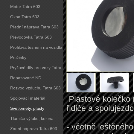
Motor Tatra 603
Okna Tatra 603
Přední náprava Tatra 603
Převodovka Tatra 603
Profilová těsnění na vozidla
Tatra 603
Pružinky
Pryžové díly pro vozy Tatra
603
Repasované ND
Rozvod vzduchu Tatra 603
Plastové kolečko n
Spojovací materiál
řidiče a spolujezd
Světlomety, plasty
Tlumiče výfuku, kolena
- včetně leštěného
Zadní náprava Tatra 603