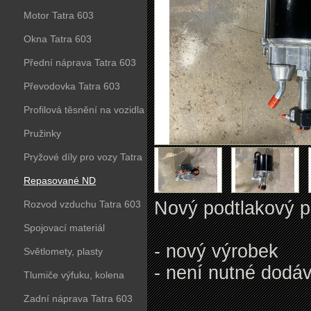
Motor Tatra 603
Okna Tatra 603
Přední náprava Tatra 603
Převodovka Tatra 603
Profilová těsnění na vozidla
Tatra 603
Pružinky
Pryžové díly pro vozy Tatra
603
Repasované ND
Nový podtlakový p
Rozvod vzduchu Tatra 603
Spojovací materiál
- nový výrobek
Světlomety, plasty
- není nutné dodáv
Tlumiče výfuku, kolena
Zadní náprava Tatra 603