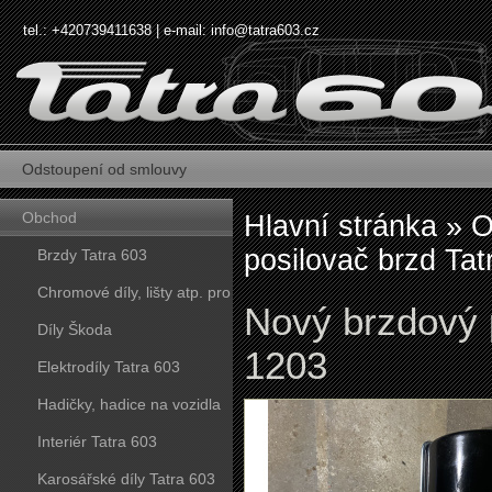
tel.: +420739411638 | e-mail:
info@tatra603.cz
Odstoupení od smlouvy
Obchod
Hlavní stránka
»
O
posilovač brzd Ta
Brzdy Tatra 603
Chromové díly, lišty atp. pro
Nový brzdový 
vozy Tatra 603
Díly Škoda
1203
Elektrodíly Tatra 603
Hadičky, hadice na vozidla
Tatra 603
Interiér Tatra 603
Karosářské díly Tatra 603