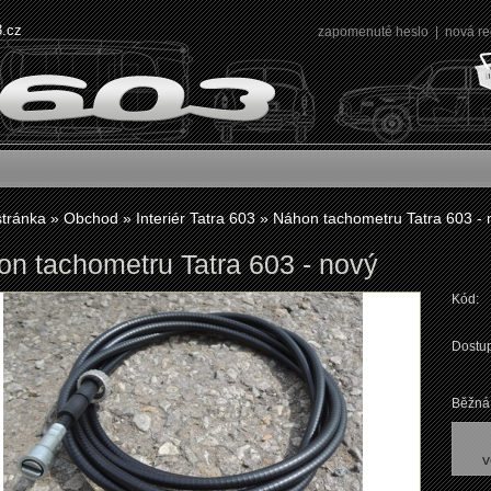
3.cz
zapomenuté heslo
|
nová re
stránka
»
Obchod
»
Interiér Tatra 603
»
Náhon tachometru Tatra 603 - 
n tachometru Tatra 603 - nový
Kód:
Dostup
Běžná
v