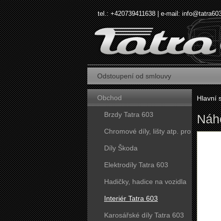
tel.: +420739411638 | e-mail:
info@tatra60
Odstoupení od smlouvy
Obchod
Hlavní 
Brzdy Tatra 603
Náho
Chromové díly, lišty atp. pro
vozy Tatra 603
Díly Škoda
Elektrodíly Tatra 603
Hadičky, hadice na vozidla
Tatra 603
Interiér Tatra 603
Karosářské díly Tatra 603