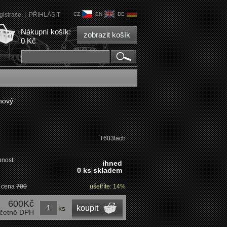
gistrace
|
PŘIHLÁSIT
CZ
EN
DE
Nákupní košík:
zobrazit košík
0 Kč
nový
T603tach
nost:
ihned
0 ks skladem
 cena
700
ušetříte: 14%
600Kč
koupit
ks
četně DPH