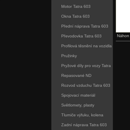
Motor Tatra 603
Okna Tatra 603
Přední náprava Tatra 603
Náhon t
Převodovka Tatra 603
Profilová těsnění na vozidla
Tatra 603
Pružinky
Pryžové díly pro vozy Tatra
603
Repasované ND
Rozvod vzduchu Tatra 603
Spojovací materiál
Světlomety, plasty
Tlumiče výfuku, kolena
Zadní náprava Tatra 603