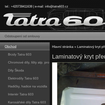
tel.: +420739411638 | e-mail:
info@tatra603.cz
Odstoupení od smlouvy
Obchod
Hlavní stránka
»
Laminatový kryt př
Brzdy Tatra 603
Laminatový kryt pře
Chromové díly, lišty atp. pro
vozy Tatra 603
Díly Škoda
Elektrodíly Tatra 603
Hadičky, hadice na vozidla
Tatra 603
Interiér Tatra 603
Karosářské díly Tatra 603