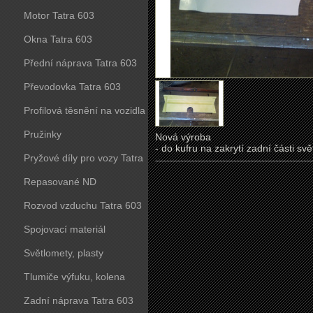
Motor Tatra 603
Okna Tatra 603
Přední náprava Tatra 603
Převodovka Tatra 603
Profilová těsnění na vozidla
Tatra 603
Pružinky
Nová výroba
- do kufru na zakrytí zadní části sv
Pryžové díly pro vozy Tatra
603
Repasované ND
Rozvod vzduchu Tatra 603
Spojovací materiál
Světlomety, plasty
Tlumiče výfuku, kolena
Zadní náprava Tatra 603