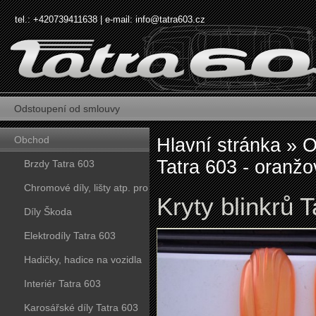
tel.: +420739411638 | e-mail:
info@tatra603.cz
Odstoupení od smlouvy
Obchod
Hlavní stránka
»
O
Tatra 603 - oranžo
Brzdy Tatra 603
Chromové díly, lišty atp. pro
Kryty blinkrů 
vozy Tatra 603
Díly Škoda
Elektrodíly Tatra 603
Hadičky, hadice na vozidla
Tatra 603
Interiér Tatra 603
Karosářské díly Tatra 603