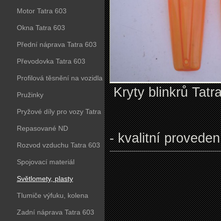
Motor Tatra 603
Okna Tatra 603
Přední náprava Tatra 603
Převodovka Tatra 603
Profilová těsnění na vozidla
Kryty blinkrů Tatr
Tatra 603
Pružinky
Pryžové díly pro vozy Tatra
603
Repasované ND
- kvalitní proveden
Rozvod vzduchu Tatra 603
Spojovací materiál
Světlomety, plasty
Tlumiče výfuku, kolena
Zadní náprava Tatra 603