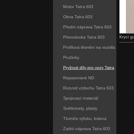
Motor Tatra 603
Okna Tatra 603
Přední náprava Tatra 603
Krycí g
Převodovka Tatra 603
Profilová těsnění na vozidla
Tatra 603
Pružinky
Pryžové díly pro vozy Tatra
603
Repasované ND
Rozvod vzduchu Tatra 603
Spojovací materiál
Světlomety, plasty
Tlumiče výfuku, kolena
Zadní náprava Tatra 603