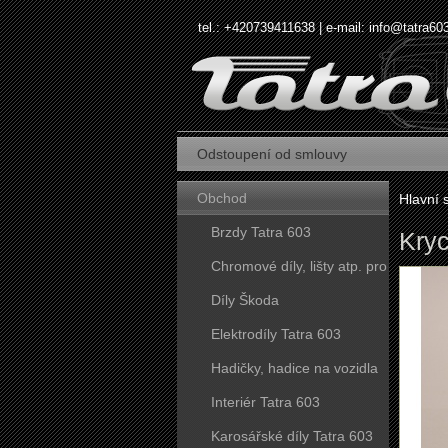
tel.: +420739411638 | e-mail:
info@tatra60
Odstoupení od smlouvy
Obchod
Hlavní 
Brzdy Tatra 603
Kryc
Chromové díly, lišty atp. pro
vozy Tatra 603
Díly Škoda
Elektrodíly Tatra 603
Hadičky, hadice na vozidla
Tatra 603
Interiér Tatra 603
Karosářské díly Tatra 603