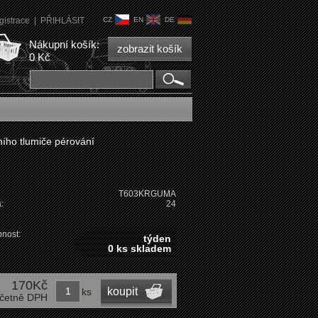
gistrace
|
PŘIHLÁSIT
CZ
EN
DE
Nákupní košík:
zobrazit košík
0 Kč
ího tlumiče pérování
T603KRGUMA
:
24
nost:
týden
0 ks skladem
170Kč
koupit
ks
četně DPH