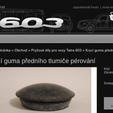
3.cz
zapomenuté heslo
|
nová re
stránka
»
Obchod
»
Pryžové díly pro vozy Tatra 603
»
Krycí guma předn
í guma předního tlumiče pérování
Kód:
Záruka
Dostup
v