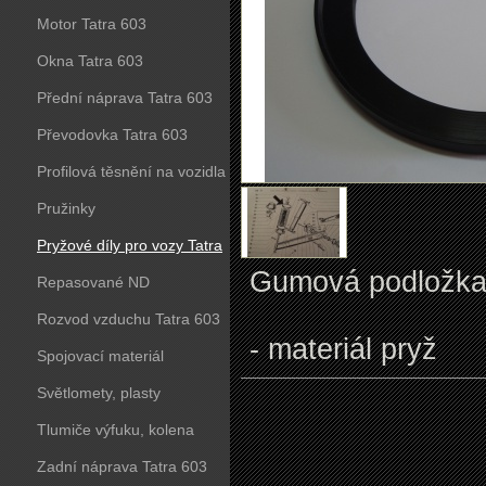
Motor Tatra 603
Okna Tatra 603
Přední náprava Tatra 603
Převodovka Tatra 603
Profilová těsnění na vozidla
Tatra 603
Pružinky
Pryžové díly pro vozy Tatra
Gumová podložka p
603
Repasované ND
Rozvod vzduchu Tatra 603
- materiál pryž
Spojovací materiál
Světlomety, plasty
Tlumiče výfuku, kolena
Zadní náprava Tatra 603