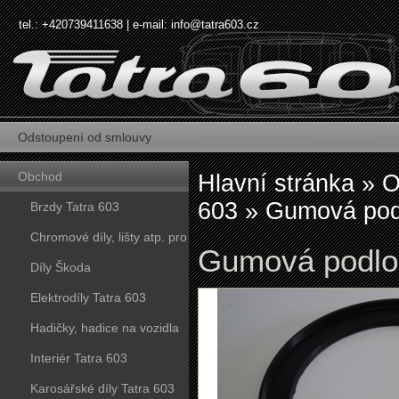
tel.: +420739411638 | e-mail:
info@tatra603.cz
Odstoupení od smlouvy
Obchod
Hlavní stránka
»
O
603
»
Gumová podl
Brzdy Tatra 603
Chromové díly, lišty atp. pro
Gumová podlož
vozy Tatra 603
Díly Škoda
Elektrodíly Tatra 603
Hadičky, hadice na vozidla
Tatra 603
Interiér Tatra 603
Karosářské díly Tatra 603