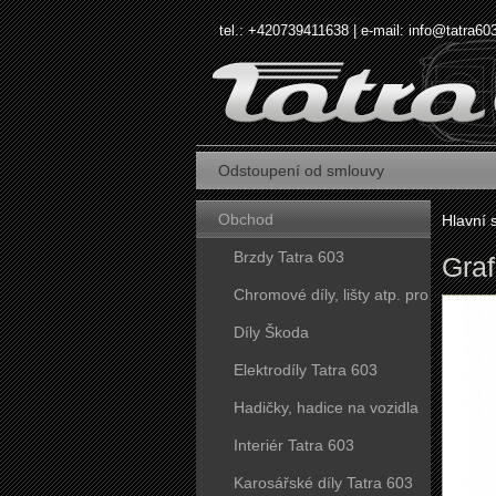
tel.: +420739411638 | e-mail:
info@tatra60
Odstoupení od smlouvy
Obchod
Hlavní 
Brzdy Tatra 603
Graf
Chromové díly, lišty atp. pro
vozy Tatra 603
Díly Škoda
Elektrodíly Tatra 603
Hadičky, hadice na vozidla
Tatra 603
Interiér Tatra 603
Karosářské díly Tatra 603