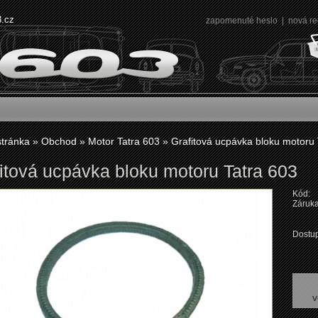
3.cz
zapomenuté heslo
|
nová re
stránka
»
Obchod
»
Motor Tatra 603
»
Grafitová ucpávka bloku motoru 
itová ucpávka bloku motoru Tatra 603
Kód:
Záruka
Dostup
v