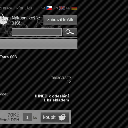
gistrace
|
PŘIHLÁSIT
CZ
EN
DE
Nákupní košík:
zobrazit košík
0 Kč
Tatra 603
T603GRAFP
:
12
nost:
IHNED k odeslání
1 ks skladem
70Kč
koupit
ks
četně DPH