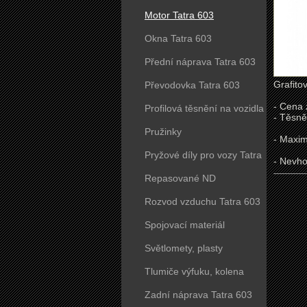
Motor Tatra 603
Okna Tatra 603
Přední náprava Tatra 603
Grafito
Převodovka Tatra 603
- Cena 
Profilová těsnění na vozidla
- Těsně
Tatra 603
Pružinky
- Maxim
Pryžové díly pro vozy Tatra
- Nevho
603
Repasované ND
Rozvod vzduchu Tatra 603
Spojovací materiál
Světlomety, plasty
Tlumiče výfuku, kolena
Zadní náprava Tatra 603