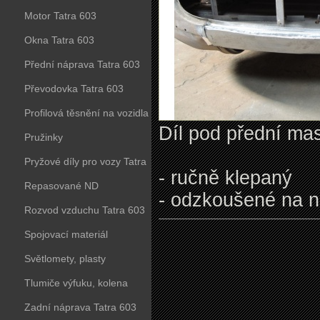
Motor Tatra 603
Okna Tatra 603
Přední náprava Tatra 603
Převodovka Tatra 603
Profilová těsnění na vozidla
Díl pod přední ma
Tatra 603
Pružinky
Pryžové díly pro vozy Tatra
- ručně klepaný
603
Repasované ND
- odzkoušené na n
Rozvod vzduchu Tatra 603
Spojovací materiál
Světlomety, plasty
Tlumiče výfuku, kolena
Zadní náprava Tatra 603