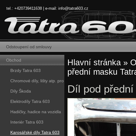
tel.: +420739411638 | e-mail:
info@tatra603.cz
Odstoupení od smlouvy
Obchod
Hlavní stránka
»
O
přední masku Tatr
Brzdy Tatra 603
Chromové díly, lišty atp. pro
Díl pod přední
vozy Tatra 603
Díly Škoda
Elektrodíly Tatra 603
Hadičky, hadice na vozidla
Tatra 603
Interiér Tatra 603
Karosářské díly Tatra 603