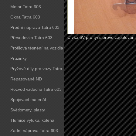
Motor Tatra 603
Okna Tatra 603
Přední náprava Tatra 603
Cívka 6V pro tyristorové zapalování
Převodovka Tatra 603
Profilová těsnění na vozidla
Tatra 603
Pružinky
Pryžové díly pro vozy Tatra
603
Repasované ND
Rozvod vzduchu Tatra 603
Spojovací materiál
Světlomety, plasty
Tlumiče výfuku, kolena
Zadní náprava Tatra 603