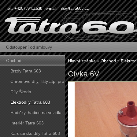
tel.: +420739411638 | e-mail:
info@tatra603.cz
Odstoupení od smlouvy
Obchod
Hlavní stránka
»
Obchod
»
Elektrod
Brzdy Tatra 603
Cívka 6V
Chromové díly, lišty atp. pro
vozy Tatra 603
Díly Škoda
Elektrodíly Tatra 603
Hadičky, hadice na vozidla
Tatra 603
Interiér Tatra 603
Karosářské díly Tatra 603