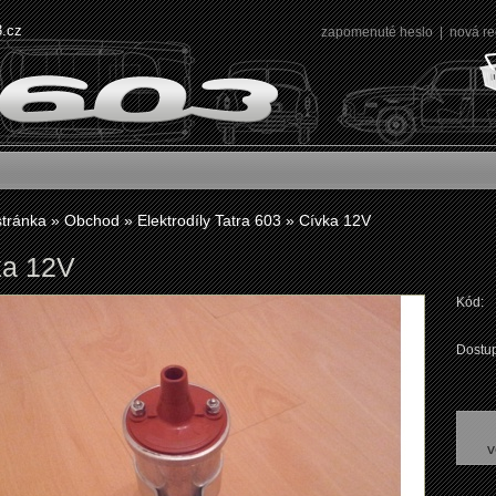
3.cz
zapomenuté heslo
|
nová re
stránka
»
Obchod
»
Elektrodíly Tatra 603
»
Cívka 12V
ka 12V
Kód:
Dostup
v