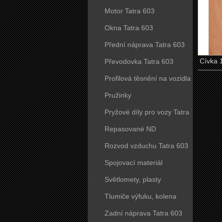
Motor Tatra 603
Okna Tatra 603
Přední náprava Tatra 603
Cívka 
Převodovka Tatra 603
Profilová těsnění na vozidla
Tatra 603
Pružinky
Pryžové díly pro vozy Tatra
603
Repasované ND
Rozvod vzduchu Tatra 603
Spojovací materiál
Světlomety, plasty
Tlumiče výfuku, kolena
Zadní náprava Tatra 603