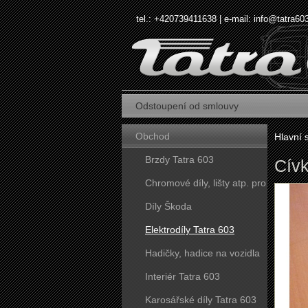
tel.: +420739411638 | e-mail:
info@tatra60
Odstoupení od smlouvy
Obchod
Hlavní 
Brzdy Tatra 603
Cív
Chromové díly, lišty atp. pro
vozy Tatra 603
Díly Škoda
Elektrodíly Tatra 603
Hadičky, hadice na vozidla
Tatra 603
Interiér Tatra 603
Karosářské díly Tatra 603