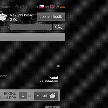
gistrace
|
PŘIHLÁSIT
CZ
EN
DE
Nákupní košík:
zobrazit košík
0 Kč
P38
nost:
ihned
0 ks skladem
800Kč
koupit
ks
četně DPH