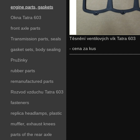
engine parts, gaskets
Okna Tatra 603
front axle parts
Těsnění ventilových vík Tatra 603
Transmission parts, seals
- cena za kus
gasket sets, body sealing
Pružinky
rubber parts
remanufactured parts
Rozvod vzduchu Tatra 603
fasteners
replica headlamps, plastic
parts
muffler, exhaust knees
parts of the rear axle