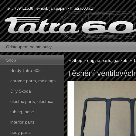
tel.: 739411638 | e-mail:
jan.papirnik@tatra603.cz
Odstoupení od smlouvy
Shop
»
Shop
»
engine parts, gaskets
»
T
Brzdy Tatra 603
Těsnění ventilových
chrome parts, moldings
Díly Škoda
electric parts, electrical
tubing, hose
interior parts
body parts