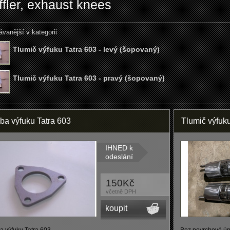
fler, exhaust knees
ávanější v kategorii
Tlumič výfuku Tatra 603 - levý (šopovaný)
Tlumič výfuku Tatra 603 - pravý (šopovaný)
uba výfuku Tatra 603
Tlumič výfuku
IHNED k
odeslání
150Kč
včetně DPH
koupit