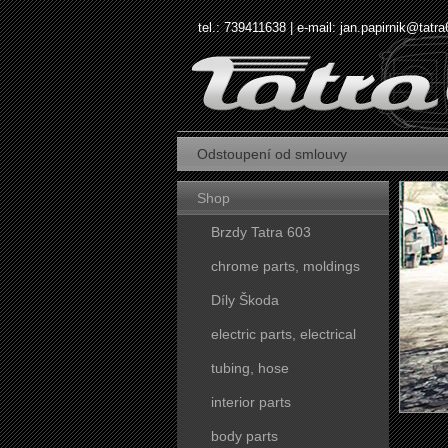
tel.: 739411638 | e-mail:
jan.papirnik@tatra
Odstoupení od smlouvy
Shop
Brzdy Tatra 603
chrome parts, moldings
Díly Škoda
electric parts, electrical
tubing, hose
interior parts
body parts