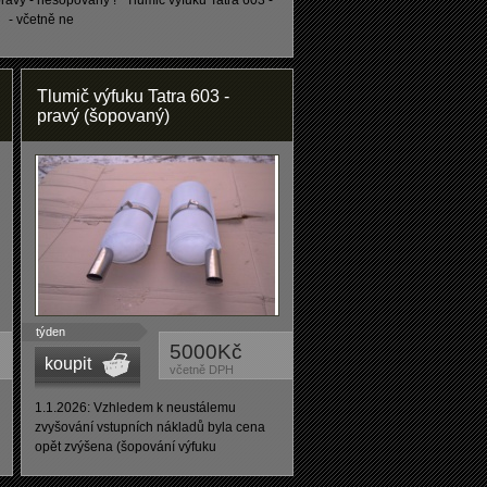
avy - nešopovaný ! Tlumič výfuku Tatra 603 -
 - včetně ne
Tlumič výfuku Tatra 603 -
pravý (šopovaný)
týden
5000Kč
koupit
včetně DPH
1.1.2026: Vzhledem k neustálemu
zvyšování vstupních nákladů byla cena
opět zvýšena (šopování výfuku