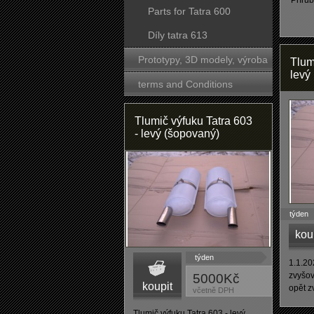
Přírub
Parts for Tatra 600
Díly tatra 613
Prototypy, 3D modely, výroba
Tlum
levý
forem
terms and Conditions
Tlumič výfuku Tatra 603
- levý (šopovaný)
týden
kou
týden
1.1.20
zvyšov
5000Kč
koupit
opět z
včetně DPH
Tlumič výfuku Tatra 603 - levý