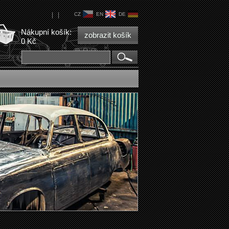
|
|
CZ
EN
DE
Nákupní košík:
zobrazit košík
0 Kč