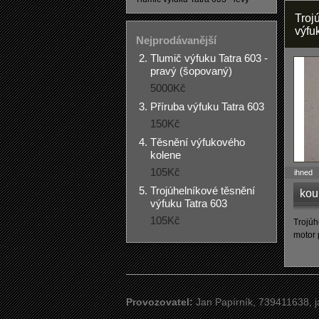
Troj
výfu
Nejprodávanější
Tlumič výfuku Tatra 603 -
pravý (šopovaný)
5000Kč
Příruba výfuku Tatra 603
150Kč
Těsnění výfukového
kolene
105Kč
ihned
Trojúhelníkové těsnění
kou
výfuku Tatra 603
105Kč
Trojúh
motor 
Provozovatel:
Jan Papírník, 739411638,