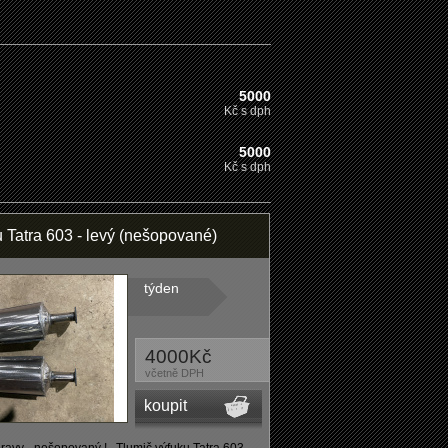
5000
Kč s dph
5000
Kč s dph
 Tatra 603 - levý (nešopované)
týden
4000Kč
včetně DPH
koupit