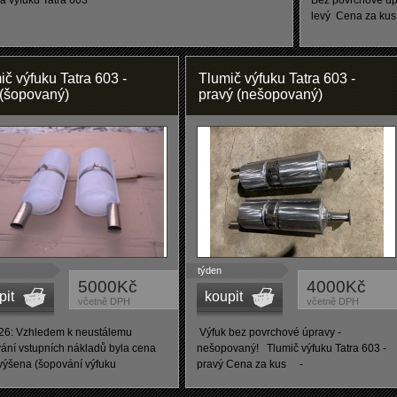
a výfuku Tatra 603
Bez povrchové úpr
levý Cena za kus
ič výfuku Tatra 603 -
Tlumič výfuku Tatra 603 -
 (šopovaný)
pravý (nešopovaný)
týden
5000Kč
4000Kč
pit
koupit
včetně DPH
včetně DPH
26: Vzhledem k neustálemu
Výfuk bez povrchové úpravy -
ání vstupních nákladů byla cena
nešopovaný! Tlumič výfuku Tatra 603 -
výšena (šopování výfuku
pravý Cena za kus -