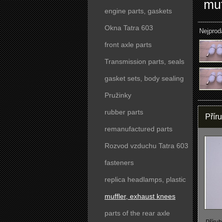
muf
engine parts, gaskets
Okna Tatra 603
Nejprod
front axle parts
Transmission parts, seals
gasket sets, body sealing
Pružinky
rubber parts
Přír
remanufactured parts
Rozvod vzduchu Tatra 603
fasteners
replica headlamps, plastic
parts
muffler, exhaust knees
parts of the rear axle