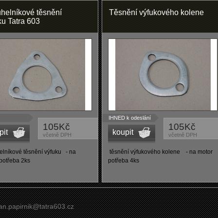
úhelníkové těsnění
Těsnění výfukového kolene
ku Tatra 603
IHNED k odeslání
105Kč
105Kč
pit
koupit
včetně DPH
včetně DPH
elníkové těsnění výfuku - na
těsnění výfukového kolene - na motor
potřeba 2ks
potřeba 4ks
jan.papirnik@tatra603.cz