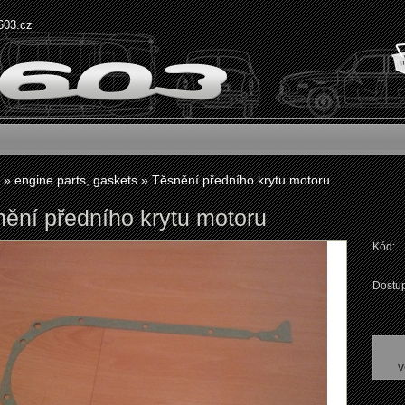
603.cz
»
engine parts, gaskets
»
Těsnění předního krytu motoru
ění předního krytu motoru
Kód:
Dostup
v