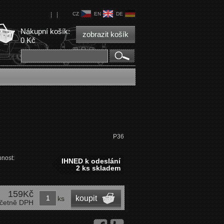
|
|
CZ
EN
DE
Nákupní košík:
zobrazit košík
0 Kč
P36
nost:
IHNED k odeslání
2 ks skladem
159Kč
koupit
ks
četně DPH