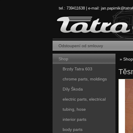
tel.: 739411638 | e-mail:
jan.papirnik@tatra
Odstoupení od smlouvy
Shop
»
Shop
Brzdy Tatra 603
Těsn
chrome parts, moldings
Díly Škoda
electric parts, electrical
tubing, hose
interior parts
body parts