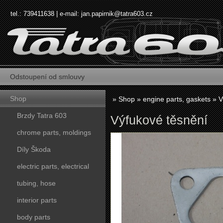
tel.: 739411638 | e-mail:
jan.papirnik@tatra603.cz
Odstoupení od smlouvy
Shop
»
Shop
»
engine parts, gaskets
»
V
Brzdy Tatra 603
Výfukové těsnění
chrome parts, moldings
Díly Škoda
electric parts, electrical
tubing, hose
interior parts
body parts