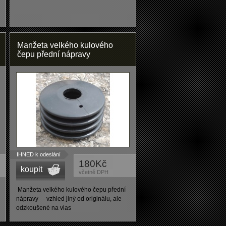
Manžeta velkého kulového
čepu přední nápravy
IHNED k odeslání
180Kč
koupit
včetně DPH
Manžeta velkého kulového čepu přední
nápravy - vzhled jiný od originálu, ale
odzkoušené na vlas