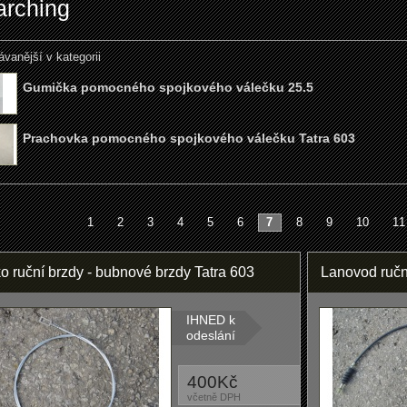
arching
ávanější v kategorii
Gumička pomocného spojkového válečku 25.5
Prachovka pomocného spojkového válečku Tatra 603
1
2
3
4
5
6
7
8
9
10
11
o ruční brzdy - bubnové brzdy Tatra 603
Lanovod ručn
IHNED k
odeslání
400Kč
včetně DPH