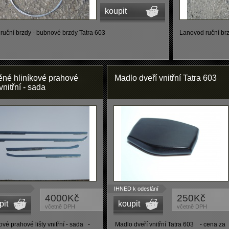
koupit
ruční brzdy - bubnové brzdy Tatra 603
Lanovod ruční br
ěné hliníkové prahové
Madlo dveří vnitřní Tatra 603
 vnitřní - sada
IHNED k odeslání
4000Kč
250Kč
pit
koupit
včetně DPH
včetně DPH
ové prahové lišty vnitřní - sada -
Madlo dveří vnitřní Tatra 603 - cena za