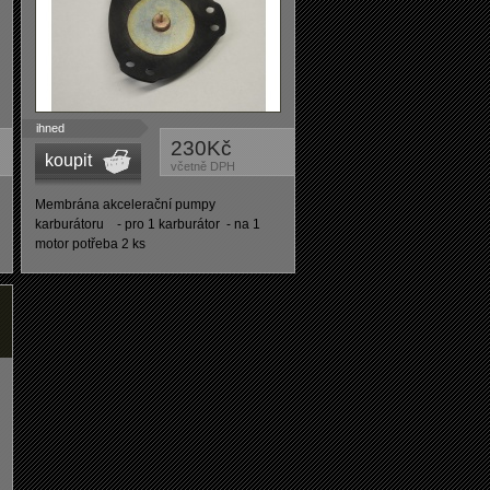
ihned
230Kč
koupit
včetně DPH
Membrána akcelerační pumpy
karburátoru - pro 1 karburátor - na 1
motor potřeba 2 ks