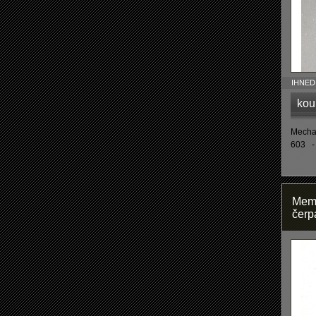
IHNED 
kou
Mechan
603 -
Memb
čerp