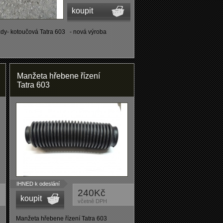
koupit
zdy- kotoučová Tatra 603 - nová výroba
Manžeta hřebene řízení
Tatra 603
IHNED k odeslání
240Kč
koupit
včetně DPH
Manžeta hřebene řízení Tatra 603