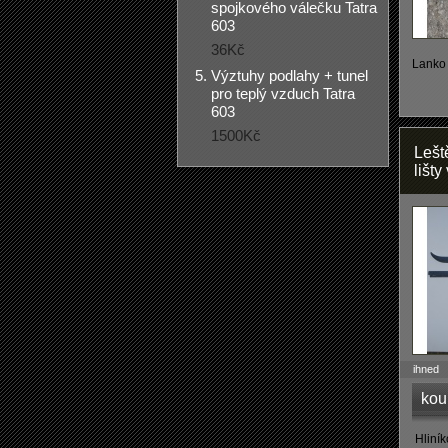
spojkového válečku Tatra
603
36Kč
Lanko 
Výztuhy podlahy + tunel
pro teplý vzduch Tatra
603
1500Kč
Lešt
lišty
ihned
kou
Hliník