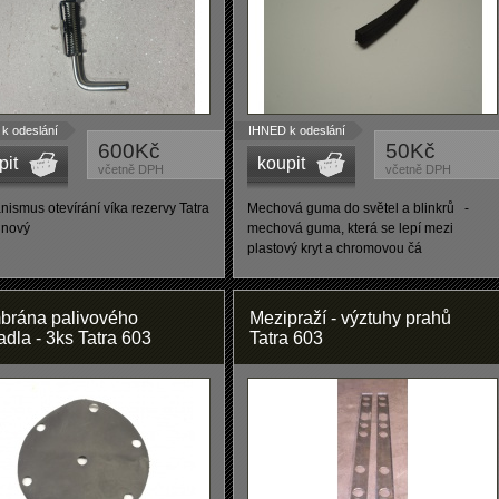
k odeslání
IHNED k odeslání
600Kč
50Kč
pit
koupit
včetně DPH
včetně DPH
ismus otevírání víka rezervy Tatra
Mechová guma do světel a blinkrů -
 nový
mechová guma, která se lepí mezi
plastový kryt a chromovou čá
rána palivového
Mezipraží - výztuhy prahů
adla - 3ks Tatra 603
Tatra 603