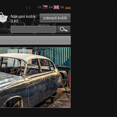
|
|
CZ
EN
DE
Nákupní košík:
zobrazit košík
0 Kč