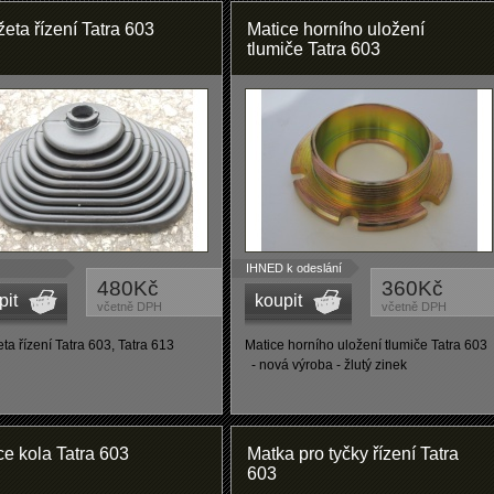
eta řízení Tatra 603
Matice horního uložení
tlumiče Tatra 603
IHNED k odeslání
480Kč
360Kč
pit
koupit
včetně DPH
včetně DPH
a řízení Tatra 603, Tatra 613
Matice horního uložení tlumiče Tatra 603
- nová výroba - žlutý zinek
ce kola Tatra 603
Matka pro tyčky řízení Tatra
603