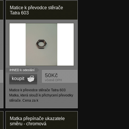
Matice k převodce stěrače
Tatra 603
IHNED k odeslání
50Kč
koupit
včetně DPH
Matice k převodce stěrače Tatra 603
Matka, která slouží k přichycení převodky
stěrače. Cena za k
Matka přepínače ukazatele
směru - chromová