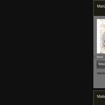
Manž
ihned
kou
Manžet
Mati