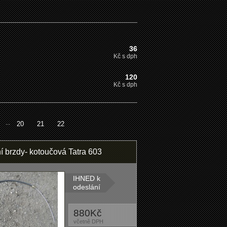
36
Kč s dph
120
Kč s dph
...
20
21
22
í brzdy- kotoučová Tatra 603
IHNED k
odeslání
880Kč
včetně DPH