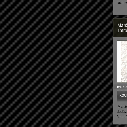
ruční v
Manž
Tatr
IHNED 
kou
Manžet
dodáva
šroub