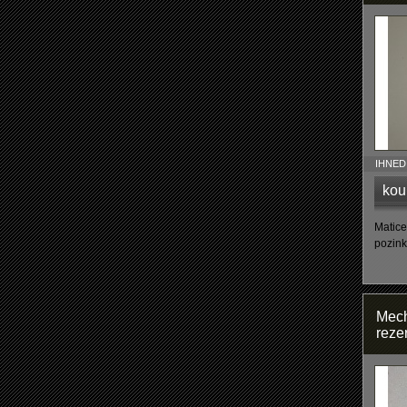
IHNED 
kou
Matice
pozin
Mech
reze