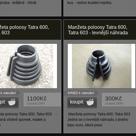
ýroba - leštěné - hliník
kus - velice kvalitní replika
eta poloosy Tatra 600,
Manžeta poloosy Tatra 600,
a 603
Tatra 603 - levnější náhrada
k odeslání
IHNED k odeslání
1100Kč
300Kč
pit
koupit
včetně DPH
včetně DPH
a poloosy Tatra 600, Tatra 603 -
Manžeta poloosy Tatra 600, Tatra 603
ná včetně sponek, matek a
Jedná se o levnější náhradu z jiného
ů
typu vozu, která pasu