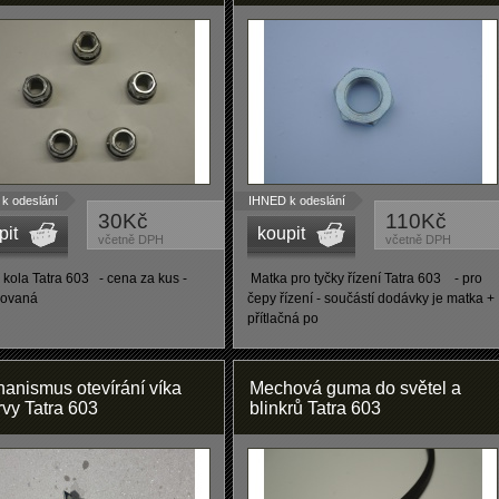
k odeslání
IHNED k odeslání
30Kč
110Kč
pit
koupit
včetně DPH
včetně DPH
 kola Tatra 603 - cena za kus -
Matka pro tyčky řízení Tatra 603 - pro
kovaná
čepy řízení - součástí dodávky je matka +
přítlačná po
anismus otevírání víka
Mechová guma do světel a
rvy Tatra 603
blinkrů Tatra 603