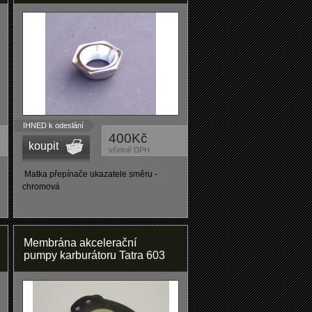
IHNED k odeslání
400Kč
koupit
včetně DPH
Matka přepínače ukazatele směru -
chromová
Membrána akcelerační
pumpy karburátoru Tatra 603