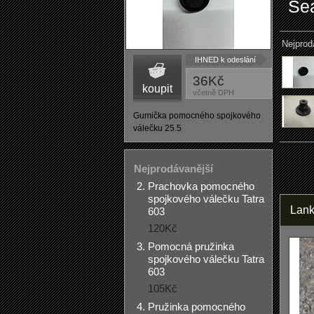
Se
Nejprod
IHNED k odeslání
36Kč
koupit
včetně DPH
Gumička pomocného spojkového
válečku 25.5
Nejprodávanější
Prachovka pomocného
spojkového válečku Tatra
Lank
603
120Kč
Pomocná pružinka
spojkového válečku Tatra
603
105Kč
Pružinka pomocného