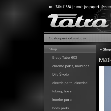
tel.: 739411638 | e-mail:
jan.papirnik@tatra
Odstoupení od smlouvy
Shop
»
Shop
Brzdy Tatra 603
Matk
chrome parts, moldings
Díly Škoda
electric parts, electrical
tubing, hose
interior parts
body parts