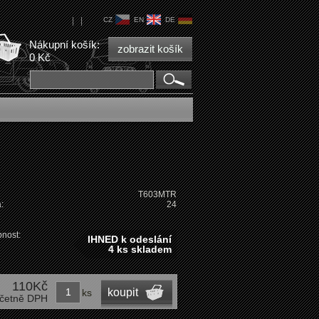
|
|
CZ
EN
DE
Nákupní košík:
zobrazit košík
0 Kč
T603MTR
:
24
nost:
IHNED k odeslání
4 ks skladem
110Kč
koupit
ks
četně DPH