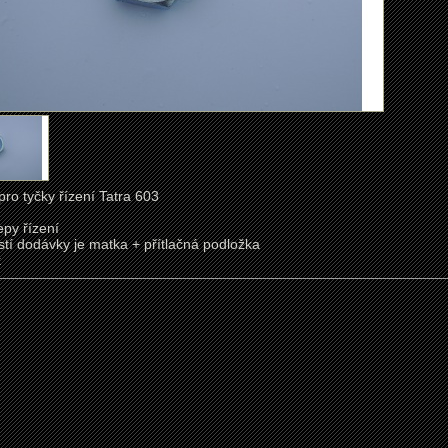
ro tyčky řízení Tatra 603
epy řízení
stí dodávky je matka + přítlačná podložka
k