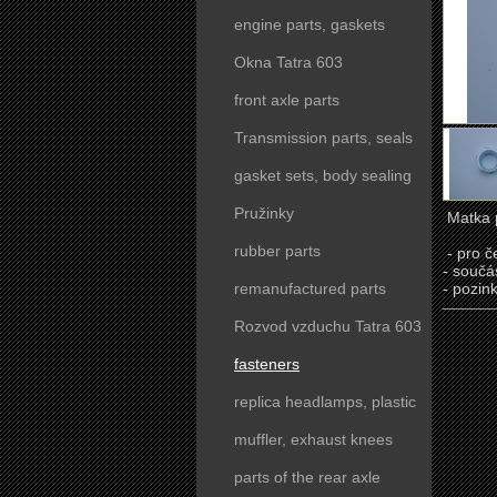
engine parts, gaskets
Okna Tatra 603
front axle parts
Transmission parts, seals
gasket sets, body sealing
Pružinky
Matka p
rubber parts
- pro č
- součá
remanufactured parts
- pozin
Rozvod vzduchu Tatra 603
fasteners
replica headlamps, plastic
parts
muffler, exhaust knees
parts of the rear axle