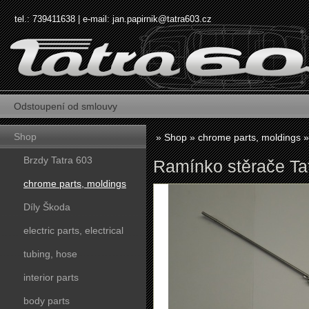
tel.: 739411638 | e-mail:
jan.papirnik@tatra603.cz
Odstoupení od smlouvy
Shop
»
Shop
»
chrome parts, moldings
Brzdy Tatra 603
Ramínko stěrače Tat
chrome parts, moldings
Díly Škoda
electric parts, electrical
tubing, hose
interior parts
body parts