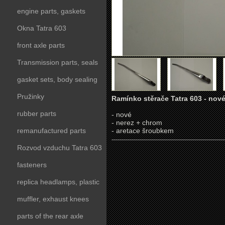
engine parts, gaskets
Okna Tatra 603
front axle parts
Transmission parts, seals
gasket sets, body sealing
Pružinky
Ramínko stěrače Tatra 603 - nov
rubber parts
- nové
- nerez + chrom
remanufactured parts
- aretace šroubkem
Rozvod vzduchu Tatra 603
fasteners
replica headlamps, plastic
parts
muffler, exhaust knees
parts of the rear axle