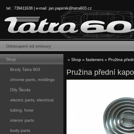
tel.: 739411638 | e-mail:
jan.papirnik@tatra603.cz
Odstoupení od smlouvy
Shop
»
Shop
»
fasteners
»
Pružina předn
Brzdy Tatra 603
Pružina přední kapo
chrome parts, moldings
Díly Škoda
electric parts, electrical
tubing, hose
interior parts
body parts