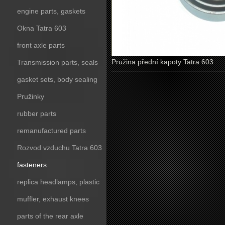
engine parts, gaskets
Okna Tatra 603
front axle parts
Pružina přední kapoty Tatra 603
Transmission parts, seals
gasket sets, body sealing
Pružinky
rubber parts
remanufactured parts
Rozvod vzduchu Tatra 603
fasteners
replica headlamps, plastic
parts
muffler, exhaust knees
parts of the rear axle