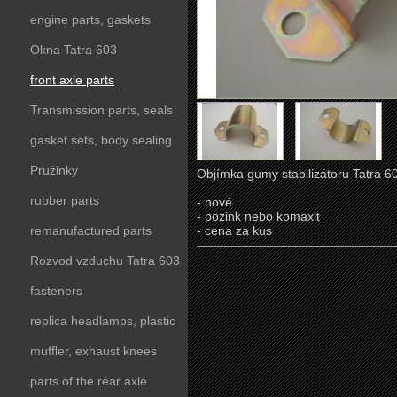
engine parts, gaskets
Okna Tatra 603
front axle parts
Transmission parts, seals
gasket sets, body sealing
Pružinky
Objímka gumy stabilizátoru Tatra 6
rubber parts
- nové
- pozink nebo komaxit
remanufactured parts
- cena za kus
Rozvod vzduchu Tatra 603
fasteners
replica headlamps, plastic
parts
muffler, exhaust knees
parts of the rear axle