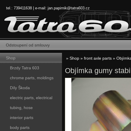
tel.: 739411638 | e-mail:
jan.papirnik@tatra603.cz
Odstoupení od smlouvy
Shop
»
Shop
»
front axle parts
»
Objímka
Brzdy Tatra 603
Objímka gumy stabil
chrome parts, moldings
Díly Škoda
electric parts, electrical
tubing, hose
interior parts
body parts