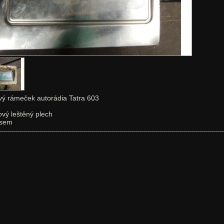
ý rámeček autorádia Tatra 603
ový leštěný plech
lisem