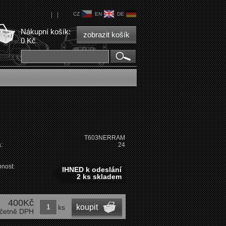
|
|
CZ
EN
DE
Nákupní košík:
zobrazit košík
0 Kč
T603NERRAM
:
24
nost:
IHNED k odeslání
2 ks skladem
400Kč
koupit
ks
četně DPH