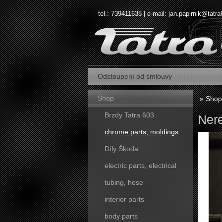
tel.: 739411638 | e-mail:
jan.papirnik@tatra
Odstoupení od smlouvy
Shop
»
Shop
Brzdy Tatra 603
Nere
chrome parts, moldings
Díly Škoda
electric parts, electrical
tubing, hose
interior parts
body parts