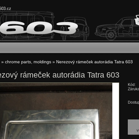
603.cz
»
chrome parts, moldings
»
Nerezový rámeček autorádia Tatra 603
zový rámeček autorádia Tatra 603
Kód:
Záruka
Dostup
v