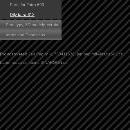
Parts for Tatra 600
Díly tatra 613
Prototypy, 3D modely, výroba
forem
terms and Conditions
Provozovatel:
Jan Papírník, 739411638,
jan.papirnik@tatra603.cz
Ecommerce solutions
BINARGON.cz