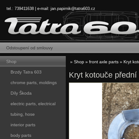
tel.: 739411638 | e-mail:
jan.papirnik@tatra603.cz
Odstoupení od smlouvy
Shop
»
Shop
»
front axle parts
»
Kryt ko
Brzdy Tatra 603
Kryt kotouče přední 
chrome parts, moldings
Díly Škoda
electric parts, electrical
tubing, hose
interior parts
body parts