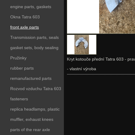
engine parts, gaskets
Okna Tatra 603
front axle parts
Transmission parts, seals
gasket sets, body sealing
Pružinky
Kryt kotouče přední Tatra 603 - pra
rubber parts
- vlastní výroba
remanufactured parts
Rozvod vzduchu Tatra 603
fasteners
replica headlamps, plastic
parts
muffler, exhaust knees
parts of the rear axle