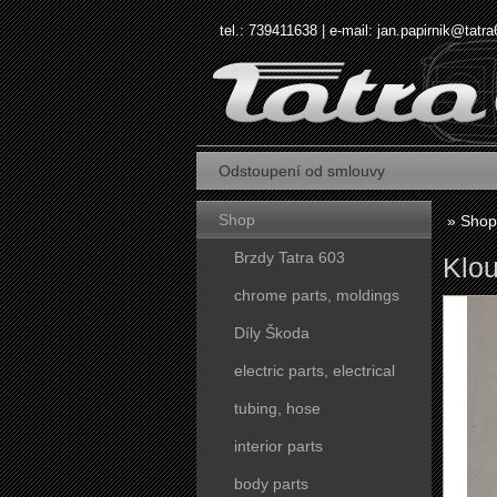
tel.: 739411638 | e-mail:
jan.papirnik@tatra
Odstoupení od smlouvy
Shop
»
Shop
Brzdy Tatra 603
Klou
chrome parts, moldings
Díly Škoda
electric parts, electrical
tubing, hose
interior parts
body parts