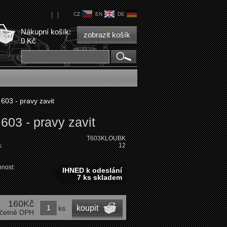
|
|
CZ
EN
DE
Nákupní košík:
zobrazit košík
0 Kč
603 - pravy zavit
603 - pravy zavit
T603KLOUBK
:
12
nost:
IHNED k odeslání
7 ks skladem
160Kč
koupit
ks
četně DPH