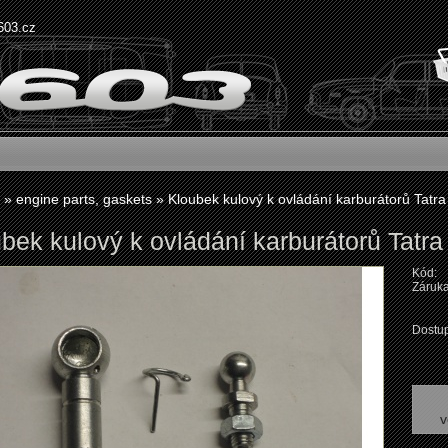
603.cz
»
engine parts, gaskets
»
Kloubek kulový k ovládání karburátorů Tatra 
bek kulový k ovládání karburátorů Tatra 
Kód:
Záruka
Dostup
v