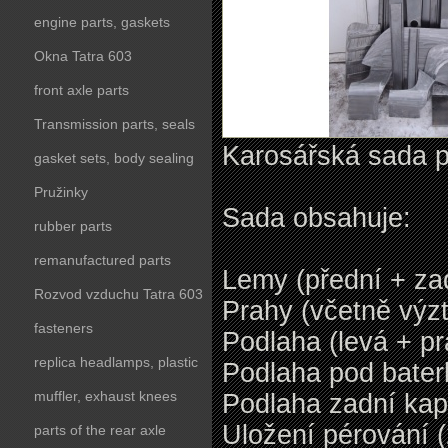
engine parts, gaskets
Okna Tatra 603
front axle parts
Transmission parts, seals
Karosářská sada p
gasket sets, body sealing
Pružinky
Sada obsahuje:
rubber parts
remanufactured parts
Lemy (přední + za
Rozvod vzduchu Tatra 603
Prahy (včetně výz
fasteners
Podlaha (levá + pr
replica headlamps, plastic
Podlaha pod bater
parts
muffler, exhaust knees
Podlaha zadní kap
Uložení pérování (
parts of the rear axle