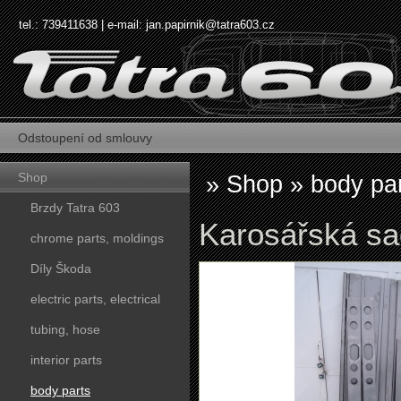
tel.: 739411638 | e-mail:
jan.papirnik@tatra603.cz
Odstoupení od smlouvy
Shop
»
Shop
»
body pa
Brzdy Tatra 603
Karosářská sad
chrome parts, moldings
Díly Škoda
electric parts, electrical
tubing, hose
interior parts
body parts