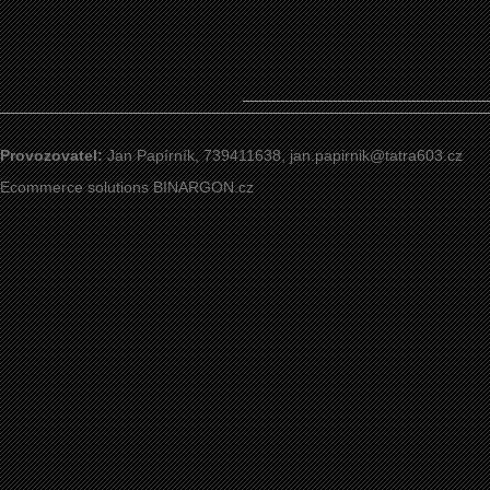
Provozovatel:
Jan Papírník, 739411638,
jan.papirnik@tatra603.cz
Ecommerce solutions
BINARGON.cz