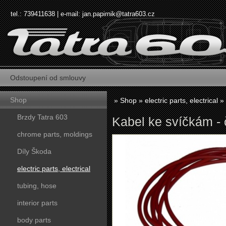
tel.: 739411638 | e-mail:
jan.papirnik@tatra603.cz
Odstoupení od smlouvy
Shop
»
Shop
»
electric parts, electrical
»
Brzdy Tatra 603
Kabel ke svíčkám -
chrome parts, moldings
Díly Škoda
electric parts, electrical
tubing, hose
interior parts
body parts