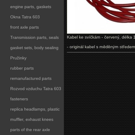
engine parts, gaskets
Okna Tatra 603
front axle parts
Kabel ke svíčkám - červený, délka
Transmission parts, seals
- originál kabel s měděným střede
gasket sets, body sealing
Pružinky
rubber parts
remanufactured parts
Rozvod vzduchu Tatra 603
fasteners
replica headlamps, plastic
parts
muffler, exhaust knees
parts of the rear axle