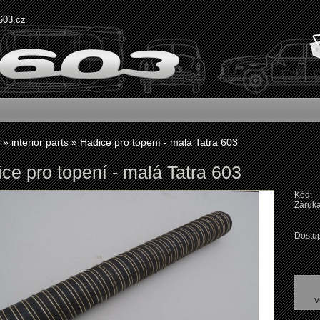
603.cz
»
interior parts
»
Hadice pro topení - malá Tatra 603
ce pro topení - malá Tatra 603
Kód:
Záruka
Dostup
v