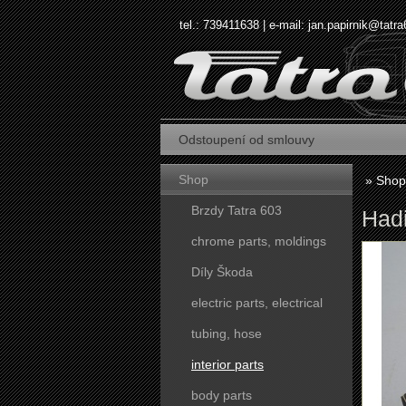
tel.: 739411638 | e-mail:
jan.papirnik@tatra
Odstoupení od smlouvy
Shop
»
Shop
Brzdy Tatra 603
Hadi
chrome parts, moldings
Díly Škoda
electric parts, electrical
tubing, hose
interior parts
body parts