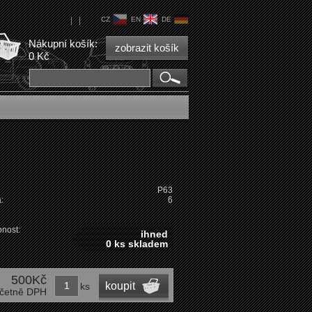
|
|
CZ
EN
DE
Nákupní košík:
zobrazit košík
0 Kč
P63
:
6
nost:
ihned
0 ks skladem
500Kč
koupit
ks
četně DPH