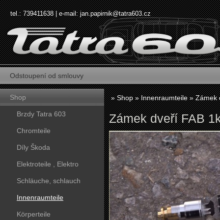
tel.: 739411638 | e-mail:
jan.papirnik@tatra603.cz
Odstoupení od smlouvy
Shop
»
Shop
»
Innenraumteile
»
Zámek 
Brzdy Tatra 603
Zámek dveří FAB 1
Chromteile
Díly Škoda
Elektroteile , Elektro
Schläuche, schlauch
Innenraumteile
Körperteile