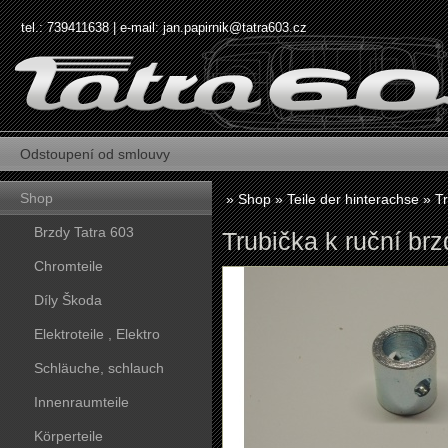
tel.: 739411638 | e-mail:
jan.papirnik@tatra603.cz
Odstoupení od smlouvy
Shop
»
Shop
»
Teile der hinterachse
»
Tr
Brzdy Tatra 603
Trubička k ruční brz
Chromteile
Díly Škoda
Elektroteile , Elektro
Schläuche, schlauch
Innenraumteile
Körperteile