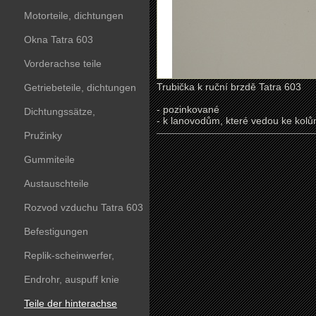
Motorteile, dichtungen
Okna Tatra 603
Vorderachse teile
Trubička k ruční brzdě Tatra 603
Getriebeteile, dichtungen
- pozinkované
Dichtungssätze,
- k lanovodům, které vedou ke kol
dichtungskörper
Pružinky
Gummiteile
Austauschteile
Rozvod vzduchu Tatra 603
Befestigungen
Replik-scheinwerfer,
kunststoffteile
Endrohr, auspuff knie
Teile der hinterachse