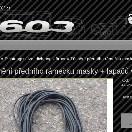
603.cz
»
Dichtungssätze, dichtungskörper
»
Těsnění předního rámečku masky
nění předního rámečku masky + lapačů 
Kód:
Záruka
Dostup
v