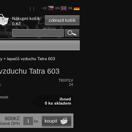
|
|
CZ
EN
DE
Nákupní košík:
zobrazit košík
0 Kč
 + lapačů vzduchu Tatra 603
vzduchu Tatra 603
T603TLV
:
24
nost:
ihned
0 ks skladem
800Kč
koupit
ks
četně DPH