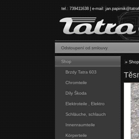
tel.: 739411638 | e-mail:
jan.papirnik@tatra
Odstoupení od smlouvy
Shop
»
Shop
Brzdy Tatra 603
Těs
Chromteile
Díly Škoda
Elektroteile , Elektro
Schläuche, schlauch
Innenraumteile
Körperteile