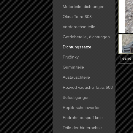
Motorteile, dichtungen
Okna Tatra 603
Vorderachse teile
Getriebeteile, dichtungen
Dichtungssätze,
dichtungskörper
Pružinky
Těsněn
Gummiteile
Austauschteile
Rozvod vzduchu Tatra 603
Befestigungen
Replik-scheinwerfer,
kunststoffteile
Endrohr, auspuff knie
Teile der hinterachse