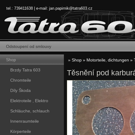
tel.: 739411638 | e-mail:
jan.papirnik@tatra603.cz
Odstoupení od smlouvy
Shop
»
Shop
»
Motorteile, dichtungen
»
Brzdy Tatra 603
Těsnění pod karburá
Chromteile
Díly Škoda
Elektroteile , Elektro
Schläuche, schlauch
Innenraumteile
Körperteile