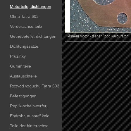
Motorteile, dichtungen
Okna Tatra 603
Vorderachse teile
Getriebeteile, dichtungen
Těsnění motor - těsnění pod karburátor
Dichtungssätze,
dichtungskörper
Pružinky
Gummiteile
Austauschteile
Rozvod vzduchu Tatra 603
Befestigungen
Replik-scheinwerfer,
kunststoffteile
Endrohr, auspuff knie
Teile der hinterachse