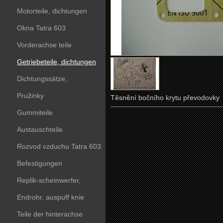
Motorteile, dichtungen
Okna Tatra 603
Vorderachse teile
Getriebeteile, dichtungen
Dichtungssätze,
dichtungskörper
Pružinky
Těsnění bočního krytu převodovky
Gummiteile
Austauschteile
Rozvod vzduchu Tatra 603
Befestigungen
Replik-scheinwerfer,
kunststoffteile
Endrohr, auspuff knie
Teile der hinterachse