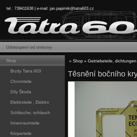
tel.: 739411638 | e-mail:
jan.papirnik@tatra603.cz
Odstoupení od smlouvy
Shop
»
Shop
»
Getriebeteile, dichtungen
Brzdy Tatra 603
Těsnění bočního kry
Chromteile
Díly Škoda
Elektroteile , Elektro
Schläuche, schlauch
Innenraumteile
Körperteile