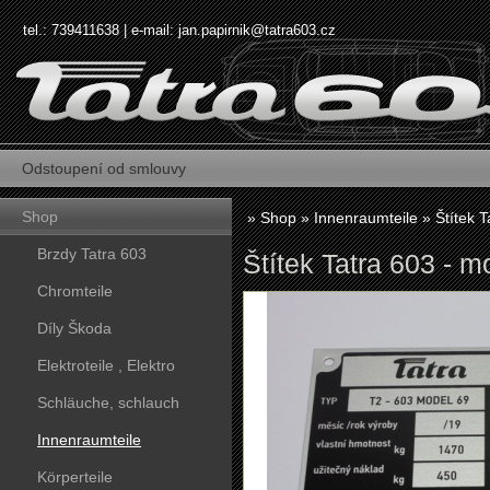
tel.: 739411638 | e-mail:
jan.papirnik@tatra603.cz
Odstoupení od smlouvy
Shop
»
Shop
»
Innenraumteile
»
Štítek 
Brzdy Tatra 603
Štítek Tatra 603 - m
Chromteile
Díly Škoda
Elektroteile , Elektro
Schläuche, schlauch
Innenraumteile
Körperteile