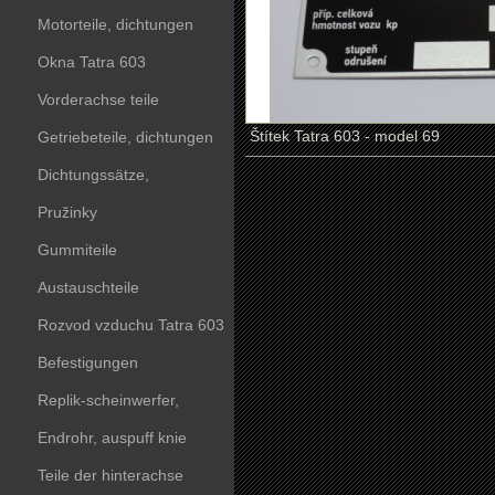
Motorteile, dichtungen
Okna Tatra 603
Vorderachse teile
Štítek Tatra 603 - model 69
Getriebeteile, dichtungen
Dichtungssätze,
dichtungskörper
Pružinky
Gummiteile
Austauschteile
Rozvod vzduchu Tatra 603
Befestigungen
Replik-scheinwerfer,
kunststoffteile
Endrohr, auspuff knie
Teile der hinterachse