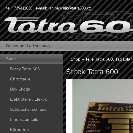
tel.: 739411638 | e-mail:
jan.papirnik@tatra603.cz
Odstoupení od smlouvy
Shop
»
Shop
»
Teile Tatra 600, Tatraplan
Brzdy Tatra 603
Štítek Tatra 600
Chromteile
Díly Škoda
Elektroteile , Elektro
Schläuche, schlauch
Innenraumteile
Körperteile