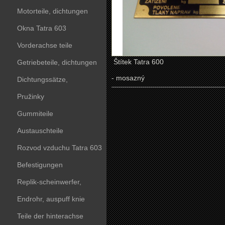
Motorteile, dichtungen
Okna Tatra 603
Vorderachse teile
Štítek Tatra 600
Getriebeteile, dichtungen
- mosazný
Dichtungssätze,
dichtungskörper
Pružinky
Gummiteile
Austauschteile
Rozvod vzduchu Tatra 603
Befestigungen
Replik-scheinwerfer,
kunststoffteile
Endrohr, auspuff knie
Teile der hinterachse