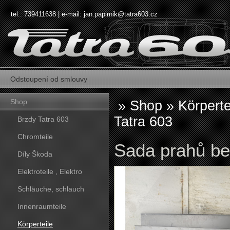
tel.: 739411638 | e-mail:
jan.papirnik@tatra603.cz
Odstoupení od smlouvy
Shop
»
Shop
»
Körperte
Tatra 603
Brzdy Tatra 603
Chromteile
Sada prahů be
Díly Škoda
Elektroteile , Elektro
Schläuche, schlauch
Innenraumteile
Körperteile