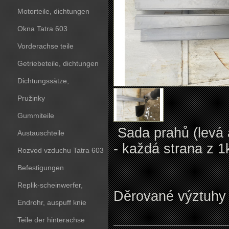
Motorteile, dichtungen
Okna Tatra 603
Vorderachse teile
Getriebeteile, dichtungen
Dichtungssätze,
dichtungskörper
Pružinky
Gummiteile
Sada prahů (levá 
Austauschteile
- každá strana z 1
Rozvod vzduchu Tatra 603
Befestigungen
Replik-scheinwerfer,
Děrované výztuhy 
kunststoffteile
Endrohr, auspuff knie
Teile der hinterachse