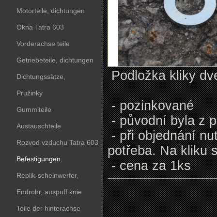
Motorteile, dichtungen
Okna Tatra 603
Vorderachse teile
Getriebeteile, dichtungen
Podložka kliky dve
Dichtungssätze,
dichtungskörper
Pružinky
- pozinkované
Gummiteile
- původní byla z 
Austauschteile
- při objednání nu
Rozvod vzduchu Tatra 603
potřeba. Na kliku
Befestigungen
- cena za 1ks
Replik-scheinwerfer,
kunststoffteile
Endrohr, auspuff knie
Teile der hinterachse