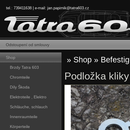
tel.: 739411638 | e-mail:
jan.papirnik@tatra603.cz
Odstoupení od smlouvy
Shop
»
Shop
»
Befesti
Brzdy Tatra 603
Podložka kliky
Chromteile
Díly Škoda
Elektroteile , Elektro
Schläuche, schlauch
Innenraumteile
Körperteile