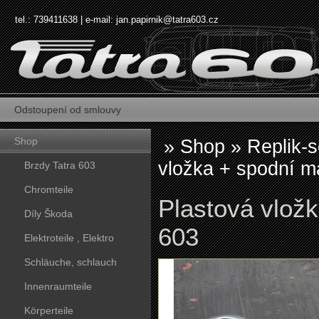
tel.: 739411638 | e-mail:
jan.papirnik@tatra603.cz
Odstoupení od smlouvy
Shop
»
Shop
»
Replik-s
vložka + spodní ma
Brzdy Tatra 603
Chromteile
Plastová vložk
Díly Škoda
603
Elektroteile , Elektro
Schläuche, schlauch
Innenraumteile
Körperteile