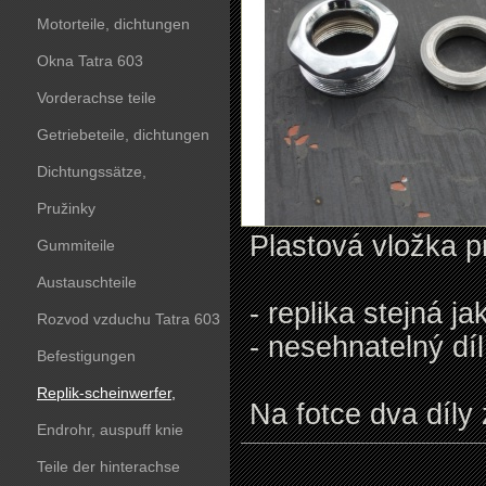
Motorteile, dichtungen
Okna Tatra 603
Vorderachse teile
Getriebeteile, dichtungen
Dichtungssätze,
dichtungskörper
Pružinky
Plastová vložka pr
Gummiteile
Austauschteile
- replika stejná jak
Rozvod vzduchu Tatra 603
- nesehnatelný díl
Befestigungen
Replik-scheinwerfer,
Na fotce dva díly 
kunststoffteile
Endrohr, auspuff knie
Teile der hinterachse