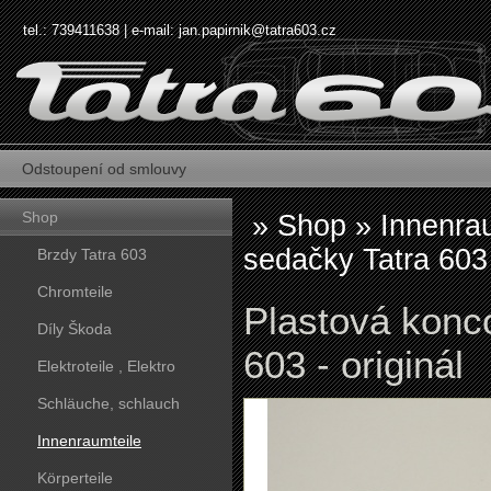
tel.: 739411638 | e-mail:
jan.papirnik@tatra603.cz
Odstoupení od smlouvy
Shop
»
Shop
»
Innenra
sedačky Tatra 603 
Brzdy Tatra 603
Chromteile
Plastová konc
Díly Škoda
603 - originál
Elektroteile , Elektro
Schläuche, schlauch
Innenraumteile
Körperteile