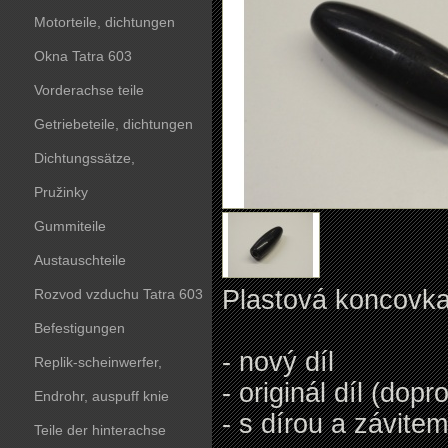
Motorteile, dichtungen
Okna Tatra 603
Vorderachse teile
Getriebeteile, dichtungen
Dichtungssätze,
dichtungskörper
Pružinky
Gummiteile
Austauschteile
Plastová koncovka
Rozvod vzduchu Tatra 603
Befestigungen
- nový díl
Replik-scheinwerfer,
- originál díl (dopr
kunststoffteile
Endrohr, auspuff knie
- s dírou a závit
Teile der hinterachse