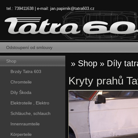
tel.: 739411638 | e-mail:
jan.papirnik@tatra603.cz
Odstoupení od smlouvy
Shop
»
Shop
»
Díly tat
Brzdy Tatra 603
Kryty prahů Ta
Chromteile
Díly Škoda
Elektroteile , Elektro
Schläuche, schlauch
Innenraumteile
Körperteile