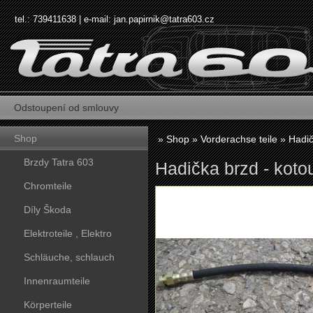
tel.: 739411638 | e-mail:
jan.papirnik@tatra603.cz
Odstoupení od smlouvy
Shop
»
Shop
»
Vorderachse teile
»
Hadič
Brzdy Tatra 603
Hadička brzd - koto
Chromteile
Díly Škoda
Elektroteile , Elektro
Schläuche, schlauch
Innenraumteile
Körperteile