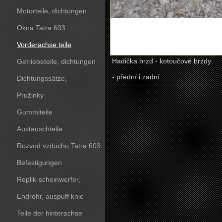
Motorteile, dichtungen
Okna Tatra 603
Vorderachse teile
Hadička brzd - kotoučové brzdy
Getriebeteile, dichtungen
- přední i zadní
Dichtungssätze,
dichtungskörper
Pružinky
Gummiteile
Austauschteile
Rozvod vzduchu Tatra 603
Befestigungen
Replik-scheinwerfer,
kunststoffteile
Endrohr, auspuff knie
Teile der hinterachse