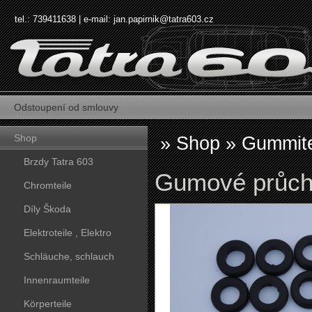
tel.: 739411638 | e-mail:
jan.papirnik@tatra603.cz
Odstoupení od smlouvy
Shop
»
Shop
»
Gummite
Brzdy Tatra 603
Gumové průcho
Chromteile
Díly Škoda
Elektroteile , Elektro
Schläuche, schlauch
Innenraumteile
Körperteile