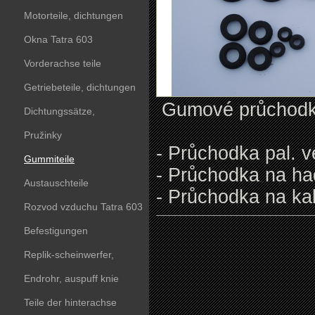
Motorteile, dichtungen
Okna Tatra 603
Vorderachse teile
Getriebeteile, dichtungen
Gumové průchodky
Dichtungssätze,
dichtungskörper
Pružinky
- Průchodka pal. v
Gummiteile
- Průchodka na ha
Austauschteile
- Průchodka na ka
Rozvod vzduchu Tatra 603
Befestigungen
Replik-scheinwerfer,
kunststoffteile
Endrohr, auspuff knie
Teile der hinterachse