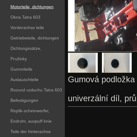
Motorteile, dichtungen
Okna Tatra 603
Vorderachse teile
Getriebeteile, dichtungen
Dichtungssätze,
dichtungskörper
Pružinky
Gummiteile
Gumová podložka p
Austauschteile
Rozvod vzduchu Tatra 603
univerzální díl, 
Befestigungen
Replik-scheinwerfer,
kunststoffteile
Endrohr, auspuff knie
Teile der hinterachse