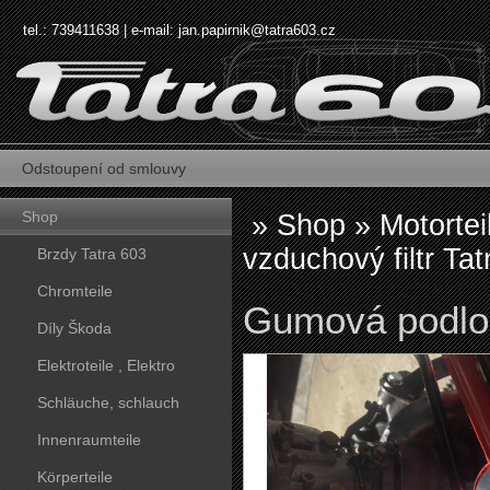
tel.: 739411638 | e-mail:
jan.papirnik@tatra603.cz
Odstoupení od smlouvy
Shop
»
Shop
»
Motortei
vzduchový filtr Tat
Brzdy Tatra 603
Chromteile
Gumová podlož
Díly Škoda
Elektroteile , Elektro
Schläuche, schlauch
Innenraumteile
Körperteile