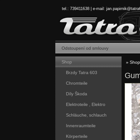
tel.: 739411638 | e-mail:
jan.papirnik@tatra
Odstoupení od smlouvy
Shop
»
Shop
Brzdy Tatra 603
Gumo
Chromteile
Díly Škoda
Elektroteile , Elektro
Schläuche, schlauch
Innenraumteile
Körperteile