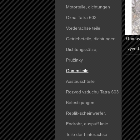
Motorteile, dichtungen
Okna Tatra 603
Vorderachse teile
Gumová 
Getriebeteile, dichtungen
- vývod
Dichtungssätze,
dichtungskörper
Pružinky
Gummiteile
Austauschteile
Rozvod vzduchu Tatra 603
Befestigungen
Replik-scheinwerfer,
kunststoffteile
Endrohr, auspuff knie
Teile der hinterachse