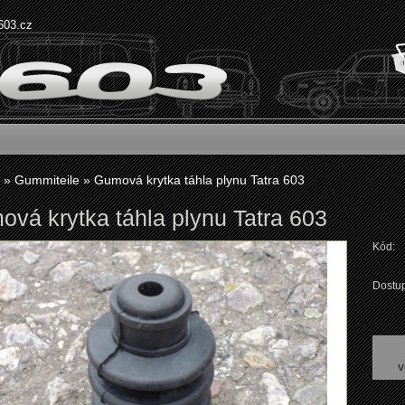
603.cz
»
Gummiteile
»
Gumová krytka táhla plynu Tatra 603
vá krytka táhla plynu Tatra 603
Kód:
Dostup
v