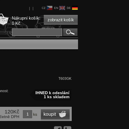
|
|
CZ
EN
DE
Nákupní košík:
zobrazit košík
0 Kč
T603GK
nost:
IHNED k odeslání
1 ks skladem
120Kč
koupit
ks
četně DPH