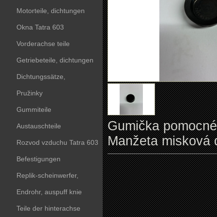
Motorteile, dichtungen
Okna Tatra 603
Vorderachse teile
Getriebeteile, dichtungen
Dichtungssätze,
dichtungskörper
Pružinky
Gummiteile
Gumička pomocnéh
Austauschteile
Manžeta misková 
Rozvod vzduchu Tatra 603
Befestigungen
Replik-scheinwerfer,
kunststoffteile
Endrohr, auspuff knie
Teile der hinterachse