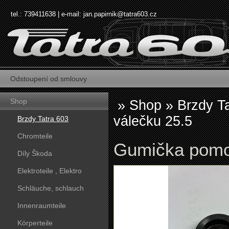
tel.: 739411638 | e-mail:
jan.papirnik@tatra603.cz
Odstoupení od smlouvy
Shop
»
Shop
»
Brzdy T
válečku 25.5
Brzdy Tatra 603
Chromteile
Gumička pomo
Díly Škoda
Elektroteile , Elektro
Schläuche, schlauch
Innenraumteile
Körperteile