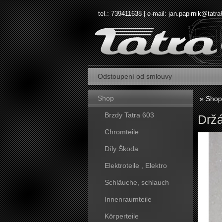
tel.: 739411638 | e-mail:
jan.papirnik@tatra
Odstoupení od smlouvy
Shop
»
Shop
Brzdy Tatra 603
Držá
Chromteile
Díly Škoda
Elektroteile , Elektro
Schläuche, schlauch
Innenraumteile
Körperteile