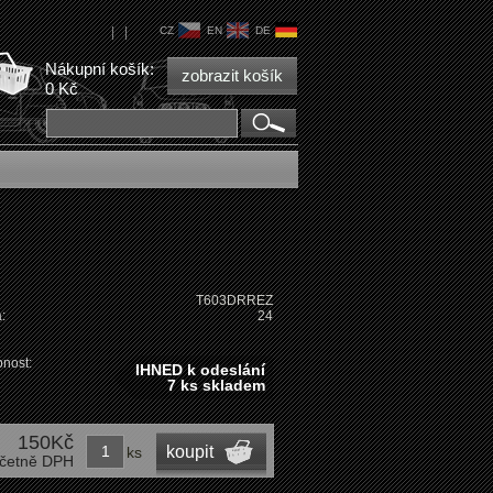
|
|
CZ
EN
DE
Nákupní košík:
zobrazit košík
0 Kč
T603DRREZ
:
24
nost:
IHNED k odeslání
7 ks skladem
150Kč
koupit
ks
četně DPH