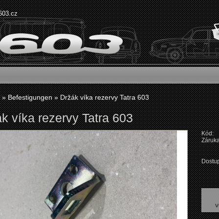
603.cz
»
Befestigungen
»
Držák víka rezervy Tatra 603
k víka rezervy Tatra 603
Kód:
Záruka
Dostup
v