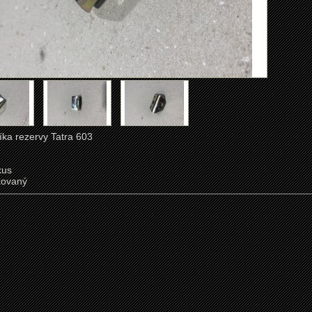
íka rezervy Tatra 603
kus
kovaný